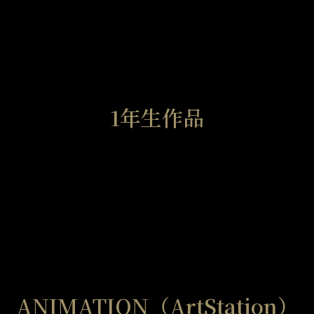
1年生作品
ドミンゲス
大石
岡田
石川
大石
ANIMATION（ArtStation）